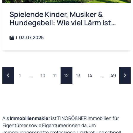
Spielende Kinder, Musiker &
Hundegebell: Wie viel Lärm ist
erlaubt?
03.07.2025
1
…
10
11
12
13
14
…
49
Als
Immobilienmakler
ist TINORÖßNER Immobilien für
Eigentümer sowie Eigentümerinnen da, um
Immobiliengeschäfte professionell, diskret und schnell