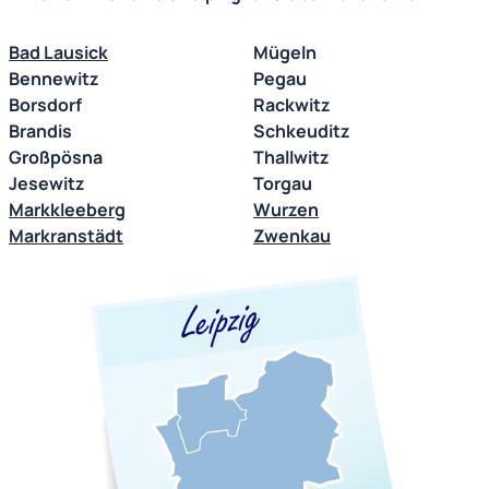
Bad Lausick
Mügeln
Bennewitz
Pegau
Borsdorf
Rackwitz
Brandis
Schkeuditz
Großpösna
Thallwitz
Jesewitz
Torgau
Markkleeberg
Wurzen
Markranstädt
Zwenkau