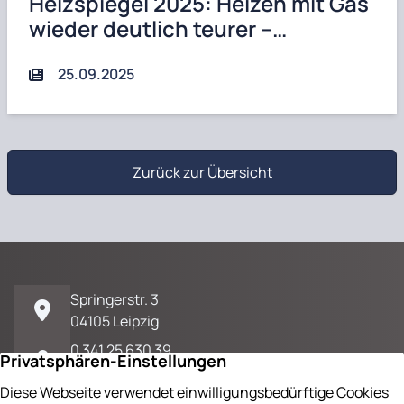
Heizspiegel 2025: Heizen mit Gas
wieder deutlich teurer –
Wärmepumpen seit 2022
günstiger
25.09.2025
Zurück zur Übersicht
Springerstr. 3
04105 Leipzig
0 341 25 630 39
E-Mail / Kontakt
Impressum