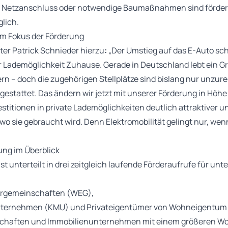
 Netzanschluss oder notwendige Baumaßnahmen sind förderf
glich.
m Fokus der Förderung
er Patrick Schnieder hierzu
:
„Der Umstieg auf das E-Auto sch
r Lademöglichkeit Zuhause. Gerade in Deutschland lebt ein G
n – doch die zugehörigen Stellplätze sind bislang nur unzur
gestattet. Das ändern wir jetzt mit unserer Förderung in Höhe
stitionen in private Lademöglichkeiten deutlich attraktiver u
 wo sie gebraucht wird. Denn Elektromobilität gelingt nur, wenn
ung im Überblick
t unterteilt in drei zeitgleich laufende Förderaufrufe für unt
gemeinschaften (WEG),
 Unternehmen (KMU) und Privateigentümer von Wohneigentum
haften und Immobilienunternehmen mit einem größeren W