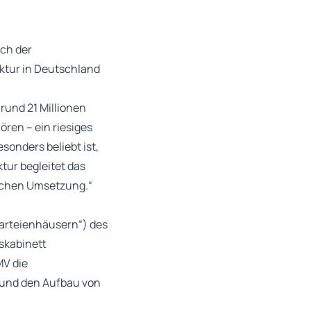
ach der
ktur in Deutschland
rund 21 Millionen
ren – ein riesiges
sonders beliebt ist,
tur begleitet das
ischen Umsetzung.“
arteienhäusern“) des
skabinett
MV die
 und den Aufbau von