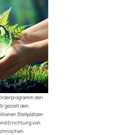
 Förderprogramm den
V gezielt den
llionen Stellplätzen
und Errichtung von
technischen