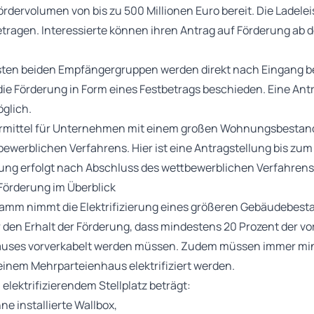
ördervolumen von bis zu 500 Millionen Euro bereit. Die Ladele
tragen. Interessierte können ihren Antrag auf Förderung ab d
rsten beiden Empfängergruppen werden direkt nach Eingang be
 die Förderung in Form eines Festbetrags beschieden. Eine Antr
glich.
ermittel für Unternehmen mit einem großen Wohnungsbestand
ewerblichen Verfahrens. Hier ist eine Antragstellung bis zum
gung erfolgt nach Abschluss des wettbewerblichen Verfahrens
Förderung im Überblick
amm nimmt die Elektrifizierung eines größeren Gebäudebesta
r den Erhalt der Förderung, dass mindestens 20 Prozent der v
auses vorverkabelt werden müssen. Zudem müssen immer mi
n einem Mehrparteienhaus elektrifiziert werden.
 elektrifizierendem Stellplatz beträgt:
e installierte Wallbox,