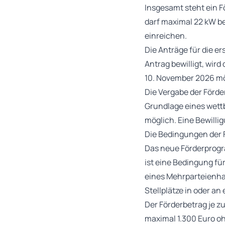
Insgesamt steht ein F
darf maximal 22 kW be
einreichen.
Die Anträge für die e
Antrag bewilligt, wird
10. November 2026 mö
Die Vergabe der Förd
Grundlage eines wettb
möglich. Eine Bewilli
Die Bedingungen der 
Das neue Förderprogr
ist eine Bedingung fü
eines Mehrparteienh
Stellplätze in oder a
Der Förderbetrag je zu
maximal 1.300 Euro ohn