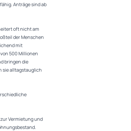
ähig. Anträge sind ab
eitert oft nicht am
roßteil der Menschen
eichend mit
 von 500 Millionen
nd bringen die
 sie alltagstauglich
erschiedliche
 zur Vermietung und
ohnungsbestand.