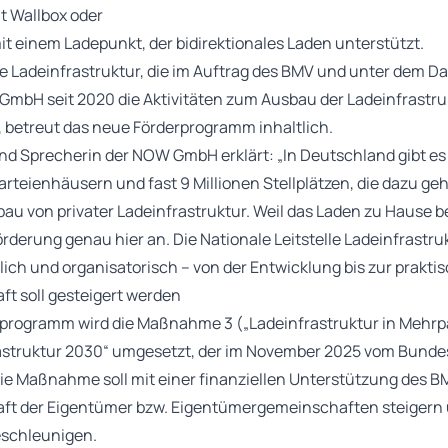
t Wallbox oder
t einem Ladepunkt, der bidirektionales Laden unterstützt.
lle Ladeinfrastruktur, die im Auftrag des BMV und unter dem D
bH seit 2020 die Aktivitäten zum Ausbau der Ladeinfrastru
, betreut das neue Förderprogramm inhaltlich.
d Sprecherin der NOW GmbH erklärt: „In Deutschland gibt es 
eienhäusern und fast 9 Millionen Stellplätzen, die dazu gehö
bau von privater Ladeinfrastruktur. Weil das Laden zu Hause be
rderung genau hier an. Die Nationale Leitstelle Ladeinfrastruk
ich und organisatorisch – von der Entwicklung bis zur prakt
ft soll gesteigert werden
programm wird die Maßnahme 3 („Ladeinfrastruktur in Mehrp
astruktur 2030“ umgesetzt, der im November 2025 vom Bunde
ie Maßnahme soll mit einer finanziellen Unterstützung des B
haft der Eigentümer bzw. Eigentümergemeinschaften steigern
eschleunigen.