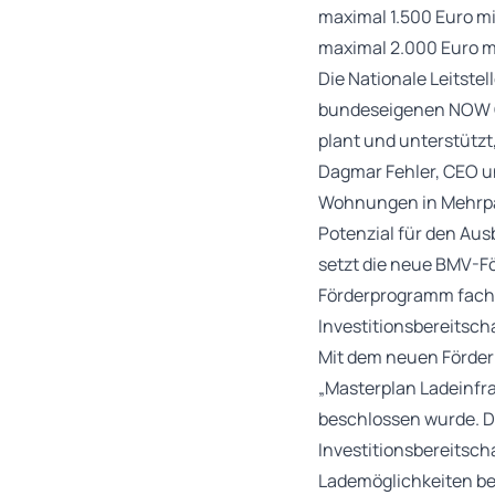
maximal 1.500 Euro mi
maximal 2.000 Euro mi
Die Nationale Leitste
bundeseigenen NOW Gm
plant und unterstützt
Dagmar Fehler, CEO un
Wohnungen in Mehrpart
Potenzial für den Aus
setzt die neue BMV-Fö
Förderprogramm fachl
Investitionsbereitscha
Mit dem neuen Förder
„Masterplan Ladeinfr
beschlossen wurde. D
Investitionsbereitsc
Lademöglichkeiten b