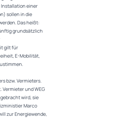
nstallation einer
) sollen in die
erden. Das heißt:
nftig grundsätzlich
r
 gilt für
iheit, E-Mobilität,
zustimmen.
s bzw. Vermieters.
t. Vermieter und WEG
gebracht wird, sie
tizministier Marco
ill zur Energiewende,