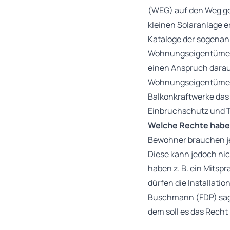
(WEG) auf den Weg geb
kleinen Solaranlage er
Kataloge der sogenan
Wohnungseigentümerin
einen Anspruch darauf
Wohnungseigentümer bz
Balkonkraftwerke das 
Einbruchschutz und 
Welche Rechte habe
Bewohner brauchen je
Diese kann jedoch ni
haben z. B. ein Mitsp
dürfen die Installati
Buschmann (FDP) sagt 
dem soll es das Rech