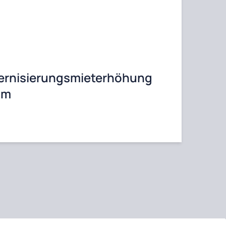
dernisierungsmieterhöhung
am