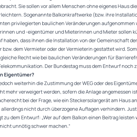
racht. Sie sollen vor allem Menschen ohne eigenes Haus die I
leichtern. Sogenannte Balkonkraftwerke (bzw. ihre Installation
nten privilegierten baulichen Veränderungen aufgenommen w
nen und -eigentümer und Mieterinnen und Mieter sollen kü
 haben, dass ihnen die Installation von der Gemeinschaft de
w. dem Vermieter oder der Vermieterin gestattet wird. Somit
gleiche Recht wie bei baulichen Veränderungen für Barrierefre
Telekommunikation. Der Bundestag muss dem Entwurf noch 
n Eigentümer?
doch weiterhin die Zustimmung der WEG oder des Eigentümer
cht mehr verweigert werden, sofern die Anlage angemessen is
racherecht bei der Frage, wie ein Steckersolargerät am Haus an
on allerdings nicht durch überzogene Auflagen verhindern. Jus
zu dem Entwurf: „Wer auf dem Balkon einen Beitrag leisten w
t nicht unnötig schwer machen.“