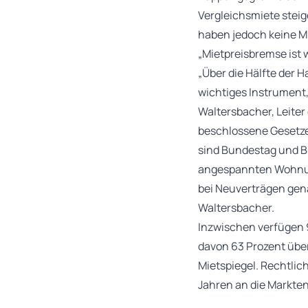
Vergleichsmiete stei
haben jedoch keine M
„Mietpreisbremse ist 
„Über die Hälfte der 
wichtiges Instrument
Waltersbacher, Leite
beschlossene Gesetze
sind Bundestag und Bu
angespannten Wohnung
bei Neuverträgen gen
Waltersbacher.
Inzwischen verfügen 9
davon 63 Prozent über
Mietspiegel. Rechtlic
Jahren an die Markten