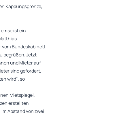
ten Kappungsgrenze,
remse ist ein
Matthias
er vom Bundeskabinett
u begrüßen. Jetzt
nnen und Mieter auf
ter sind gefordert,
en wird“, so
nen Mietspiegel,
zen erstellten
l im Abstand von zwei
.