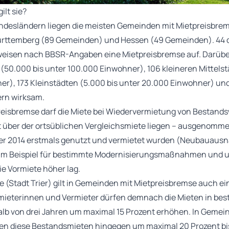
ilt sie?
undesländern liegen die meisten Gemeinden mit Mietpreisbrem
rttemberg (89 Gemeinden) und Hessen (49 Gemeinden). 44 d
eisen nach BBSR-Angaben eine Mietpreisbremse auf. Darüber h
(50.000 bis unter 100.000 Einwohner), 106 kleineren Mittelst
er), 173 Kleinstädten (5.000 bis unter 20.000 Einwohner) u
rn wirksam.
preisbremse darf die Miete bei Wiedervermietung von Bestan
t über der ortsüblichen Vergleichsmiete liegen – ausgenom
ber 2014 erstmals genutzt und vermietet wurden (Neubauaus
m Beispiel für bestimmte Modernisierungsmaßnahmen und 
e Vormiete höher lag.
 (Stadt Trier) gilt in Gemeinden mit Mietpreisbremse auch e
ieterinnen und Vermieter dürfen demnach die Mieten in be
alb von drei Jahren um maximal 15 Prozent erhöhen. In Geme
n diese Bestandsmieten hingegen um maximal 20 Prozent bis