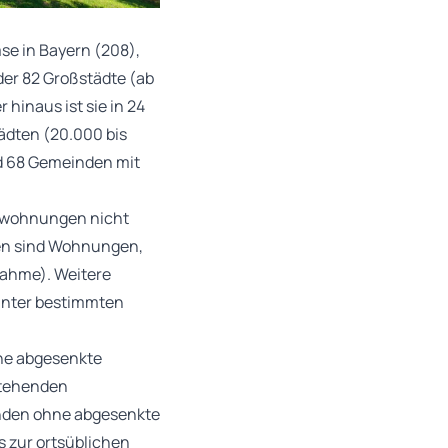
se in Bayern (208),
er 82 Großstädte (ab
inaus ist sie in 24
ädten (20.000 bis
nd 68 Gemeinden mit
dswohnungen nicht
men sind Wohnungen,
nahme). Weitere
unter bestimmten
ine abgesenkte
stehenden
inden ohne abgesenkte
 zur ortsüblichen