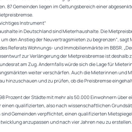
gen. 87 Gemeinden liegen im Geltungsbereich einer abgesenk
ietpreisbremse.
wichtiges Instrument“
Haushalte in Deutschland sind Mieterhaushalte. Die Mietpreisb
, um den Anstieg der Neuvertragsmieten zu begrenzen“, sagt 
r des Referats Wohnungs- und Immobilienmärkte im BBSR. „D
sentwurf zur Verlängerung der Mietpreisbremse ist deshalb z
ndesrat am Zug. Andernfalls würde sich die Lage für Mieteri
smärkten weiter verschärfen. Auch die Mieterinnen und Mie
au hinzuschauen und zu prüfen, ob die Preisbremse eingehalt
8 Prozent der Städte mit mehr als 50.000 Einwohnern über ei
 einen qualifizierten, also nach wissenschaftlichen Grundsät
h sind Gemeinden verpflichtet, einen qualifizierten Mietspiege
twicklung anzupassen und nach vier Jahren neu zu erstellen