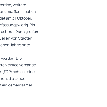
 worden, weitere
teriums. Somit haben
det am 31. Oktober.
rfassungswidrig. Bis
rechnet. Dann greifen
ellen von Städten
ngenen Jahrzehnte.
t werden. Die
erten einige Verbände
r (FDP) schloss eine
nun, die Länder
auf ein gemeinsames