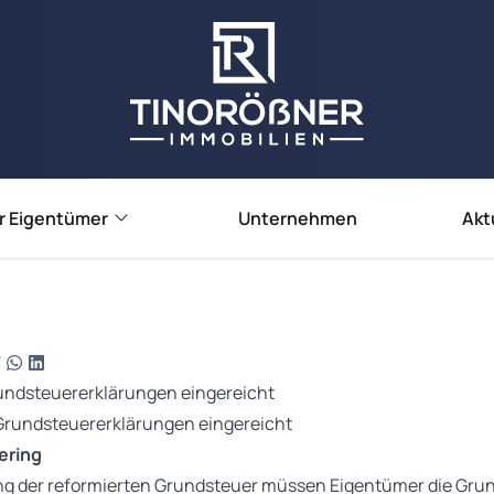
r Eigentümer
Unternehmen
Akt
e verkaufen
e vermieten
ienbewertung
rundsteuererklärungen eingereicht
ering
g der reformierten Grundsteuer müssen Eigentümer die Gru