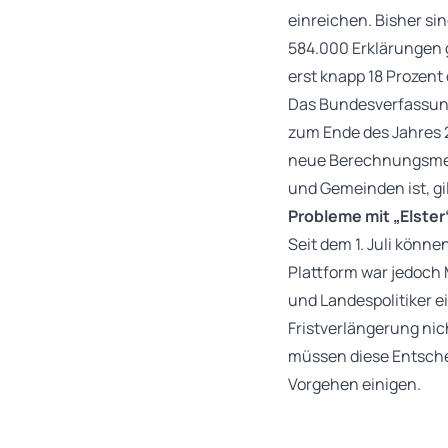
einreichen. Bisher sin
584.000 Erklärungen g
erst knapp 18 Prozent
Das Bundesverfassungs
zum Ende des Jahres 
neue Berechnungsmeth
und Gemeinden ist, gi
Probleme mit „Elster
Seit dem 1. Juli könne
Plattform war jedoch 
und Landespolitiker e
Fristverlängerung nic
müssen diese Entschei
Vorgehen einigen.