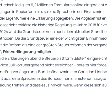
d jedoch lediglich 6,2 Millionen Formulare online eingereicht
ingen in Papierform ein, so eine Sprecherin des Finanzminis
 der Eigentümer eine Erklärung abgegeben. Die Abgabefrist en
gericht erklärte die bisherige Regelung im Jahre 2018 für ve
2024 wird die Grundsteuer noch nach dem aktuellen Stand be
oden. Da die Grundsteuer eine der wichtigsten Einnahmequ
lt die Reform als eine der größten Steuerreformen der verga
“, Fristverlängerung möglich
n die Erklärungen über die Steuerplattform „Elster“ eingereich
Mitte Juli vorrübergehend nicht erreichbar – bereits hier ford
ine Fristverlängerung. Bundesfinanzminister Christian Lindne
ht aus; eine Sprecherin des Bundesfinanzministeriums sagte 
dung treffen und dass es „sinnvoll“ wäre, wenn diese sich 