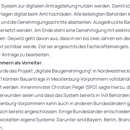
 System zur digitalen Antragstellung nutzen werden. Damit 
rlagen digital beim Amt hochladen. Alle beteiligten Behörden
en und die Genehmigungsschritte abarbeiten. Ausgedruckte Ba
 ersetzt werden. Am Ende steht eine Genehmigung mit elektr
ren. Geywitz geht davon aus, dass in ein bis zwei Jahren ein de
 sichtbar werde. Ziel sei angesichts des Fachkräftemangels,
 Anträge zu bearbeiten.
ern als Vorreiter
urde das Projekt „digitale Baugenehmigung“ in Nordwestmeck
021 können Bauanträge in Mecklenburg-Vorpommern vollständi
t werden. Innenminister Christian Pegel (SPD) sagte hierzu, d
erwunden seien und dass das System bereits in 149 Behörde
lenburg-Vorpommern kann auch in anderen Bundesländern g
ich bereits angeschlossen. Einige Bundesländer entschieden 
ickelten eigene Systeme. Darunter sind Bayern, Berlin, Bra
n.