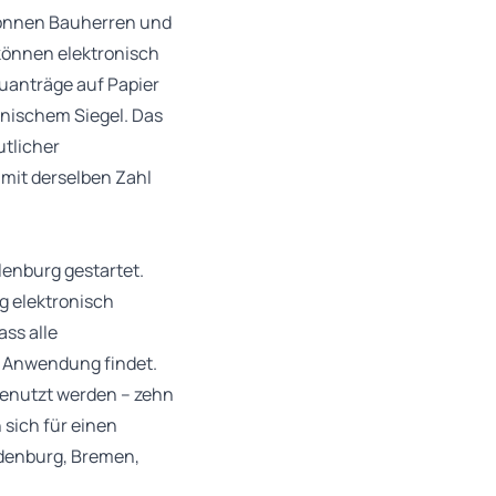
können Bauherren und
 können elektronisch
uanträge auf Papier
onischem Siegel. Das
utlicher
 mit derselben Zahl
lenburg gestartet.
g elektronisch
ass alle
n Anwendung findet.
enutzt werden – zehn
sich für einen
ndenburg, Bremen,