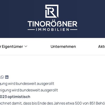
r Eigentümer
Unternehmen
Akt
e verkaufen
e vermieten
ienbewertung
ung wird bundesweit ausgerollt
2023 optimistisch
echnet damit, dass bis Ende des Jahres etwa 500 von 851 Beh