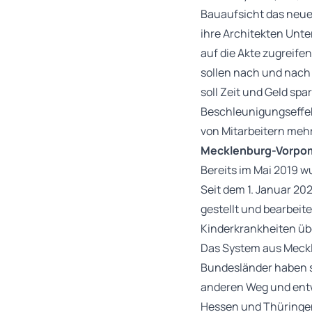
Bauaufsicht das neue
ihre Architekten Unte
auf die Akte zugreif
sollen nach und nach
soll Zeit und Geld spa
Beschleunigungseffekt
von Mitarbeitern mehr
Mecklenburg-Vorpomm
Bereits im Mai 2019 w
Seit dem 1. Januar 2
gestellt und bearbeite
Kinderkrankheiten üb
Das System aus Meck
Bundesländer haben s
anderen Weg und entw
Hessen und Thüringe