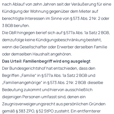
nach Ablauf von zehn Jahren seit der Veräußerung für eine
Kündigung der Wohnung gegenüber dem Mieter auf
berechtigte Interessen im Sinne von § 573 Abs. 2 Nr. 2 oder
3 BGB berufen.
Die GbR hingegen berief sich auf § 577a Abs. 1a Satz 2 BGB,
demzufolge keine Kündigungsbeschränkung besteht,
wenn die Gesellschafter oder Erwerber derselben Familie
oder demselben Haushalt angehören.
Das Urteil: Familienbegriff wird eng ausgelegt
Der Bundesgerichtshof hat entschieden, dass den
Begriffen „Familie“ in § 577a Abs. 1a Satz 2 BGB und
„Familienangehörige“ in § 573 Abs. 2 Nr. 2 BGB dieselbe
Bedeutung zukommt und hiervon ausschließlich
diejenigen Personen umfasst sind, denen ein
Zeugnisverweigerungsrecht aus persönlichen Gründen
gemäß § 383 ZPO, § 52 StPO zusteht. Ein entfernterer